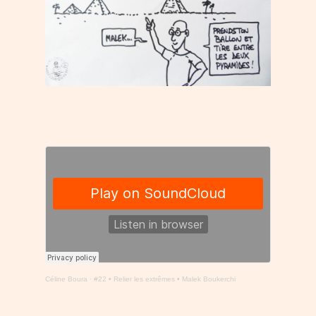
Céline Boura
·
#22 • Relier les extrêmes • Malek Boukerchi