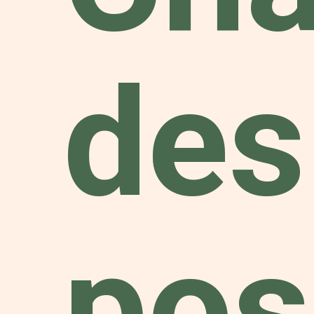
des
pos