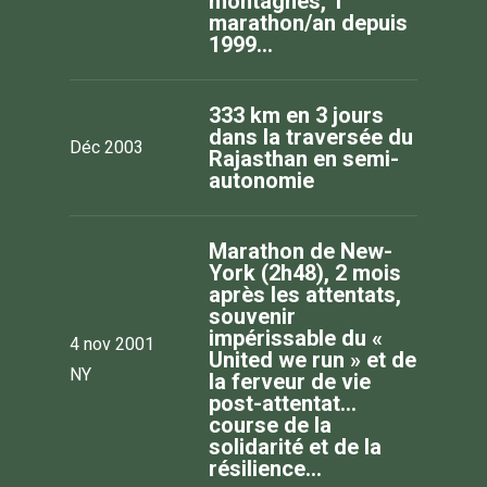
montagnes, 1
marathon/an depuis
1999…
333 km en 3 jours
dans la traversée du
Déc 2003
Rajasthan en semi-
autonomie
Marathon de New-
York (2h48), 2 mois
après les attentats,
souvenir
impérissable du «
4 nov 2001
United we run » et de
NY
la ferveur de vie
post-attentat…
course de la
solidarité et de la
résilience…