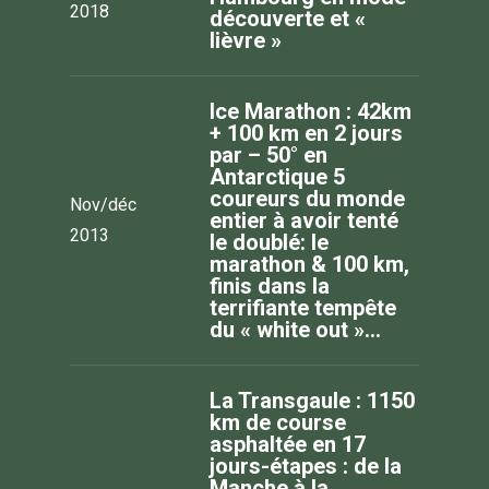
2018
découverte et «
lièvre »
Ice Marathon : 42km
+ 100 km en 2 jours
par – 50° en
Antarctique 5
coureurs du monde
Nov/déc
entier à avoir tenté
2013
le doublé: le
marathon & 100 km,
finis dans la
terrifiante tempête
du « white out »…
La Transgaule : 1150
km de course
asphaltée en 17
jours-étapes : de la
Manche à la