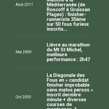
Aout 2011
Méditerranée (de
Roscoff à Gruissan
Plages) : finisher-
runneriste 35ème
sur 50 fous furieux
inscrits…
Lièvre au marathon
du Mt St Michel,
Mai 2009
meilleure
performance : 2h47
La Diagonale des
Fous en « candidat
finisher improbable
sans matos persos »
inscrit dernière
Oct 2005
minute + diverses
courses de