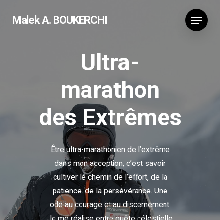
Malek A. BOUKERCHI
Ultra-
marathon
des Extrêmes
Être ultra-marathonien de l’extrême
dans mon acception, c’est savoir
cultiver le chemin de l’effort, de la
patience, de la persévérance. Une
ode au courage et au discernement.
Je me réalise entre quête célestielle