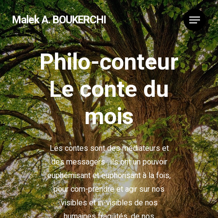
Malek A. BOUKERCHI
Philo-conteur
Le conte du
mois
Les contes sont des médiateurs et
des messagers : ils ont un pouvoir
euphémisant et euphorisant à la fois,
pour com-prendre et agir sur nos
visibles et in-visibles de nos
humaines fragilités, de nos